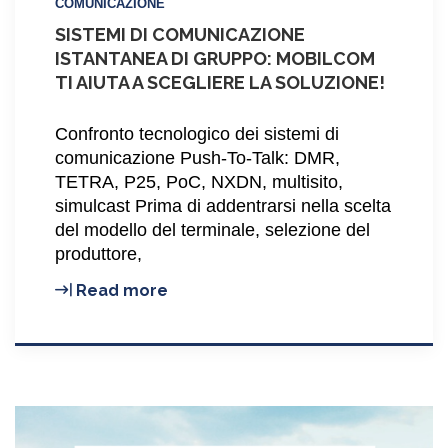
COMUNICAZIONE
SISTEMI DI COMUNICAZIONE
ISTANTANEA DI GRUPPO: MOBILCOM
TI AIUTA A SCEGLIERE LA SOLUZIONE!
Confronto tecnologico dei sistemi di
comunicazione Push-To-Talk: DMR,
TETRA, P25, PoC, NXDN, multisito,
simulcast Prima di addentrarsi nella scelta
del modello del terminale, selezione del
produttore,
Sistemi
Read more
di
comunicazione
istantanea
di
gruppo:
Mobilcom