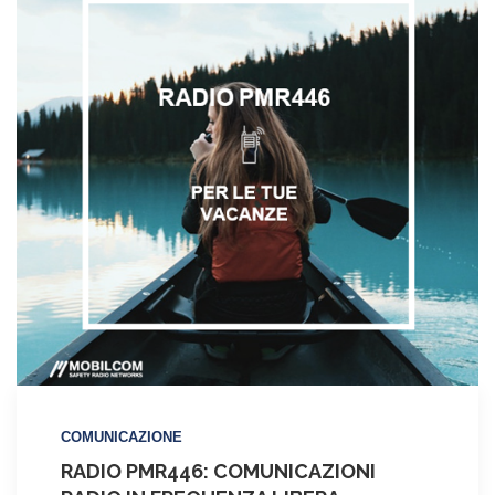
ti
aiuta
a
scegliere
la
soluzione!
COMUNICAZIONE
RADIO PMR446: COMUNICAZIONI