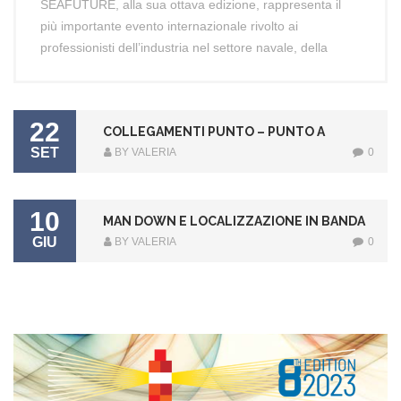
SEAFUTURE, alla sua ottava edizione, rappresenta il
più importante evento internazionale rivolto ai
professionisti dell’industria nel settore navale, della
SEAFUTURE
[…]
Marina Militare e ai Governi. La
2023
–
22
LA
COLLEGAMENTI PUNTO – PUNTO A
SET
SPEZIA
MICROONDE
BY VALERIA
0
5-
8
10
GIUGNO
MAN DOWN E LOCALIZZAZIONE IN BANDA
GIU
LIBERA
BY VALERIA
0
B
L
O