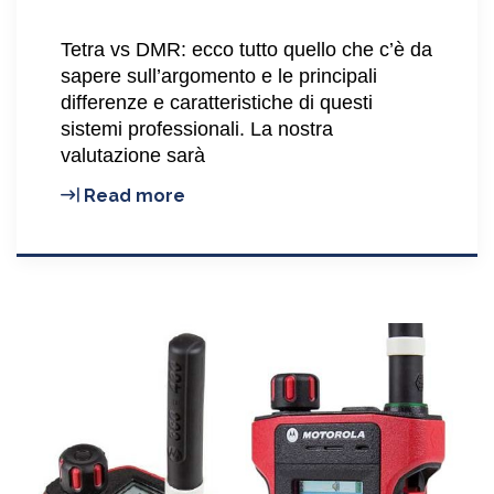
Tetra vs DMR: ecco tutto quello che c’è da
sapere sull’argomento e le principali
differenze e caratteristiche di questi
sistemi professionali. La nostra
valutazione sarà
Tetra
Read more
Vs
DMR:
cosa
c’è
da
sapere