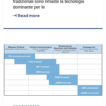
tradizionali sono rimaste la tecnologia
dominante per le
Le
Read more
5
“C”
delle
comunicazioni