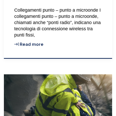
Collegamenti punto – punto a microonde I
collegamenti punto – punto a microonde,
chiamati anche “ponti radio”, indicano una
tecnologia di connessione wireless tra
punti fissi,
Collegamenti
Read more
punto
–
punto
a
microonde