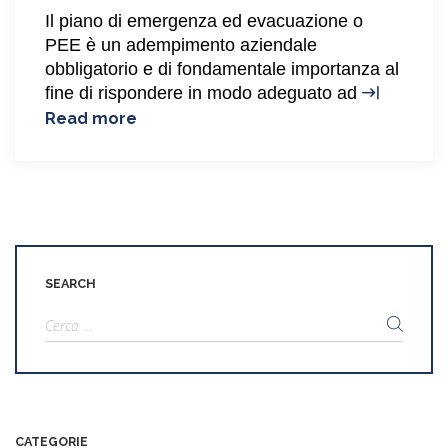
Il piano di emergenza ed evacuazione o
PEE è un adempimento aziendale
obbligatorio e di fondamentale importanza al
fine di rispondere in modo adeguato ad
Piano
Read more
di
emergenza
ed
evacuazione
SEARCH
Ricerca
per:
CATEGORIE