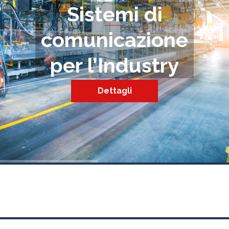
Sistemi di
comunicazione
per l’Industry
Dettagli
TAG:
SICUREZZA SUL LAVORO E DATORE DI LAVORO
1 post