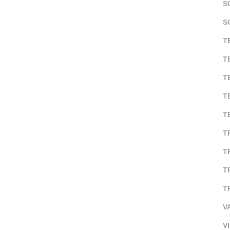
S
S
T
T
T
T
T
T
T
T
T
V
V