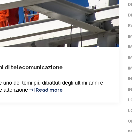
D
D
E
I
I
I
oni di telecomunicazione
I
I
 uno dei temi più dibattuti degli ultimi anni e
La
re attenzione
I
Read more
sicurezza
L
dei
lavoratori:
L
soluzioni
O
di
telecomunicazione
P