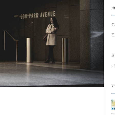
C
C
S
S
U
R