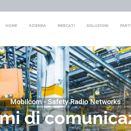
HOME
AZIENDA
MERCATI
SOLUZIONI
PART
Mobilcom - Safety Radio Networks
emi di comunica