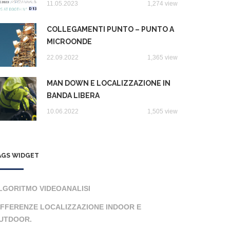
11.05.2023
1,274 view
COLLEGAMENTI PUNTO – PUNTO A
MICROONDE
22.09.2022
1,365 view
MAN DOWN E LOCALIZZAZIONE IN
BANDA LIBERA
10.06.2022
1,505 view
AGS WIDGET
LGORITMO VIDEOANALISI
IFFERENZE LOCALIZZAZIONE INDOOR E
UTDOOR.