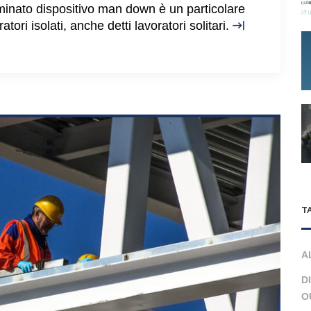
minato dispositivo man down è un particolare
atori isolati, anche detti lavoratori solitari.
T
A
D
O