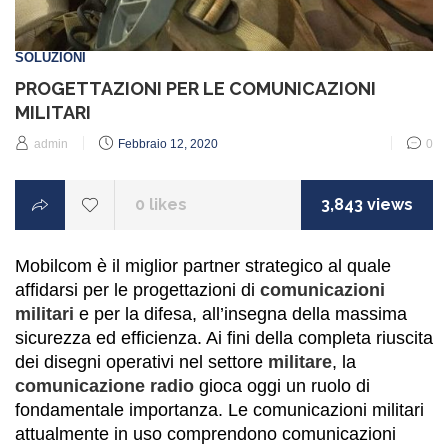
SOLUZIONI
PROGETTAZIONI PER LE COMUNICAZIONI
MILITARI
Posted
admin
Febbraio 12, 2020
0
on
0
likes
3,843 views
Mobilcom è il miglior partner strategico al quale
affidarsi per le progettazioni di
comunicazioni
militari
e per la difesa, all’insegna della massima
sicurezza ed efficienza. Ai fini della completa riuscita
dei disegni operativi nel settore
militare
, la
comunicazione radio
gioca oggi un ruolo di
fondamentale importanza. Le comunicazioni militari
attualmente in uso comprendono comunicazioni