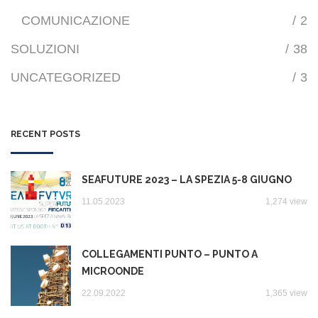
COMUNICAZIONE
/
2
SOLUZIONI
/
38
UNCATEGORIZED
/
3
RECENT POSTS
SEAFUTURE 2023 – LA SPEZIA 5-8 GIUGNO
11.05.2023
1,274 view
COLLEGAMENTI PUNTO – PUNTO A
MICROONDE
22.09.2022
1,365 view