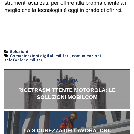
strumenti avanzati, per offrire alla propria clientela il
meglio che la tecnologia è oggi in grado di offrirci.
Categories
Soluzioni
Tags
Comunicazioni digitali militari
,
comunicazioni
telefoniche militari
Navigazione
PREVIOUS
Previous
articoli
post:
RICETRASMITTENTE MOTOROLA: LE
SOLUZIONI MOBILCOM
NEXT
Next
post:
LA SICUREZZA DEI LAVORATORI: