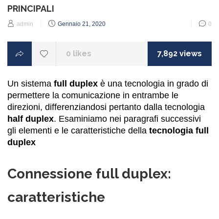
PRINCIPALI
Posted
admin
Gennaio 21, 2020
0
on
0
likes
7,892 views
Un sistema
full duplex
è una tecnologia in grado di
permettere la comunicazione in entrambe le
direzioni, differenziandosi pertanto dalla tecnologia
half duplex
. Esaminiamo nei paragrafi successivi
gli elementi e le caratteristiche della
tecnologia full
duplex
Connessione full duplex:
caratteristiche