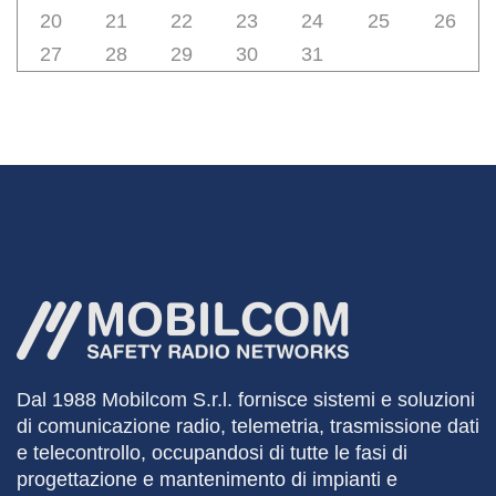
20
21
22
23
24
25
26
27
28
29
30
31
Dal 1988
Mobilcom
S.r.l. fornisce sistemi e soluzioni
di comunicazione radio, telemetria, trasmissione dati
e telecontrollo, occupandosi di tutte le fasi di
progettazione e mantenimento di impianti e