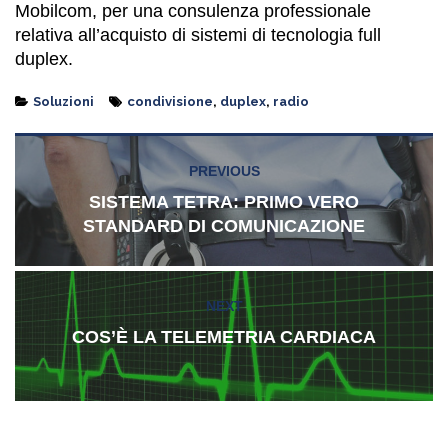
Mobilcom, per una consulenza professionale
relativa all’acquisto di sistemi di tecnologia full
duplex.
Categories
Tags
Soluzioni
condivisione
,
duplex
,
radio
Navigazione
PREVIOUS
Previous
articoli
post:
SISTEMA TETRA: PRIMO VERO
STANDARD DI COMUNICAZIONE
NEXT
Next
post:
COS’È LA TELEMETRIA CARDIACA