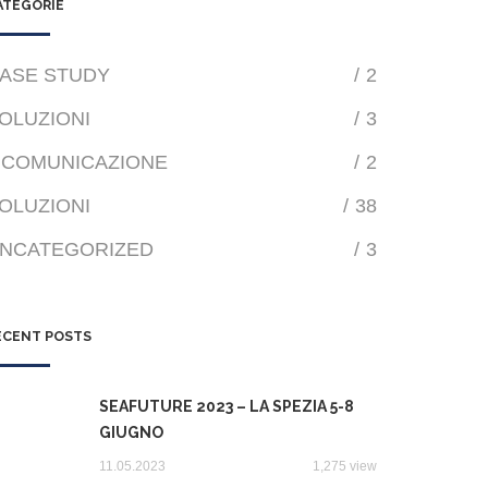
ATEGORIE
ASE STUDY
/
2
OLUZIONI
/
3
COMUNICAZIONE
/
2
OLUZIONI
/
38
NCATEGORIZED
/
3
ECENT POSTS
SEAFUTURE 2023 – LA SPEZIA 5-8
GIUGNO
11.05.2023
1,275 view