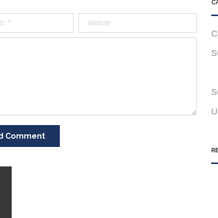
C
C
S
S
U
d Comment
R