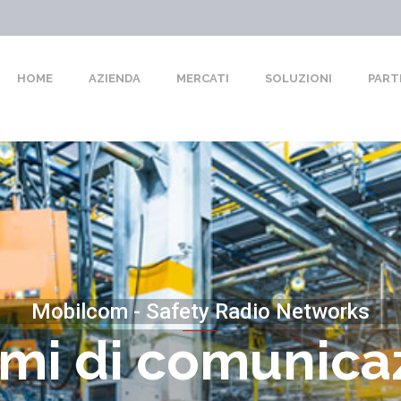
HOME
AZIENDA
MERCATI
SOLUZIONI
PART
Mobilcom - Safety Radio Networks
emi di comunica