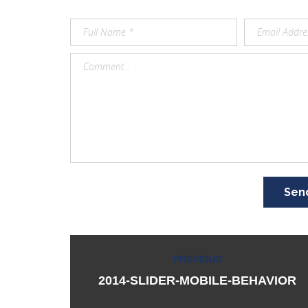
Sen
Navigazione
PREVIOUS
Previous
articoli
post:
2014-SLIDER-MOBILE-BEHAVIOR