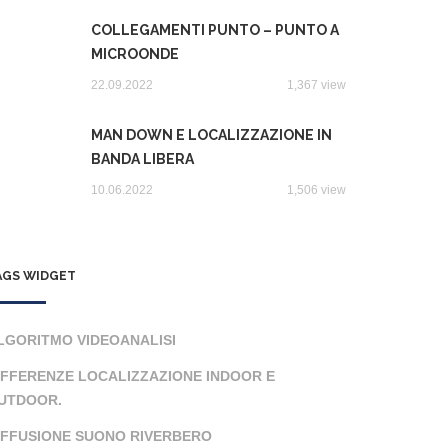
COLLEGAMENTI PUNTO – PUNTO A
MICROONDE
22.09.2022
1,367 view
MAN DOWN E LOCALIZZAZIONE IN
BANDA LIBERA
10.06.2022
1,506 view
AGS WIDGET
LGORITMO VIDEOANALISI
IFFERENZE LOCALIZZAZIONE INDOOR E
UTDOOR.
IFFUSIONE SUONO RIVERBERO