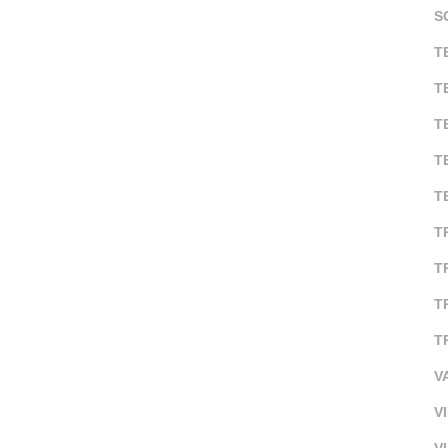
S
T
T
T
T
T
T
T
T
T
V
V