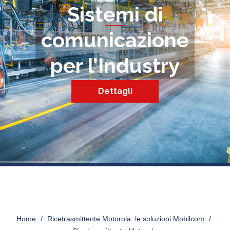
Sistemi di
comunicazione
per l’Industry
Dettagli
RICETRASMITTENTE-
MOTOROLA
Home
>
Ricetrasmittente Motorola: le soluzioni Mobilcom
>