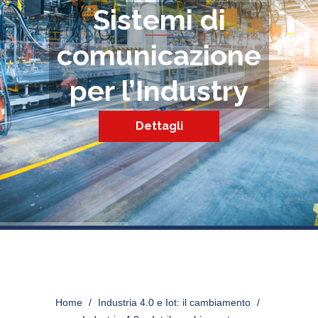
Sistemi di
comunicazione
per l’Industry
Dettagli
INDUSTRIA-4.0-E-IOT-IL-
CAMBIAMENTO
Home
>
Industria 4.0 e Iot: il cambiamento
>