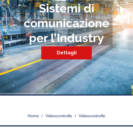
Sistemi di
comunicazione
per l’Industry
Dettagli
VIDEOCONTROLLO
Home
>
Videocontrollo
>
Videocontrollo