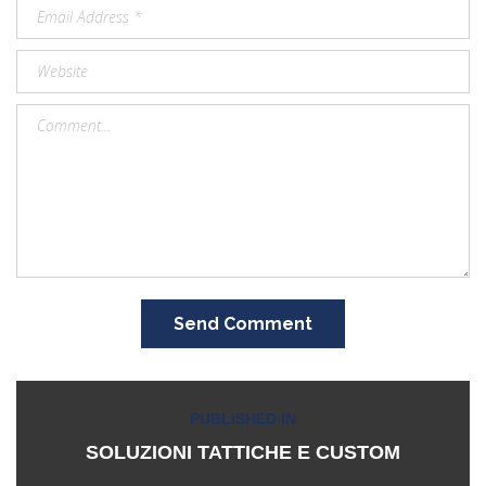
Send Comment
Navigazione
PUBLISHED IN
articoli
SOLUZIONI TATTICHE E CUSTOM