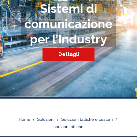
Sistemi di
comunicazione
per l’Industry
Dettagli
SOUZIONITATTICHE
Home
>
Soluzioni
>
Soluzioni tattiche e custom
>
souzionitattiche