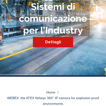
Sistemi di
comunicazione
per l’Industry
Dettagli
WEBEX_1
Home
>
WEBEX: the ATEX fisheye 360° IP camera for explosion proof
environments