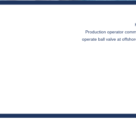
OR
Production operator commu
EN CENTRAL
operate ball valve at offsho
NG RADIO TO
AT OFFSHORE
ING PLATFORM
ND LIQUID