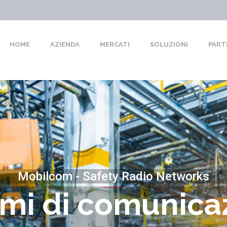
HOME
AZIENDA
MERCATI
SOLUZIONI
PART
Mobilcom - Safety Radio Networks
emi di comunica