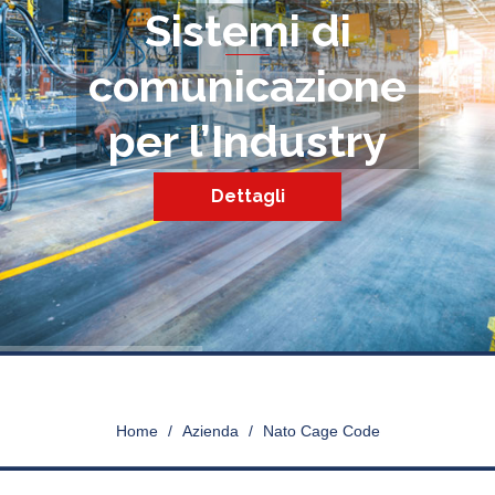
Sistemi di
comunicazione
per l’Industry
Dettagli
NATO CAGE CODE
Home
>
Azienda
>
Nato Cage Code