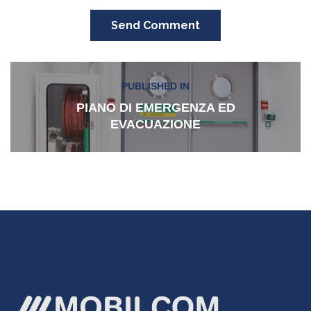
Send Comment
Navigazione
PUBLISHED IN
articoli
PIANO DI EMERGENZA ED
EVACUAZIONE