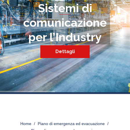
Sistemi di
comunicazione
per l’Industry
Dettagli
PIANO-DI-EMERGENZA-ED-
EVACUAZIONE
Home
>
Piano di emergenza ed evacuazione
>