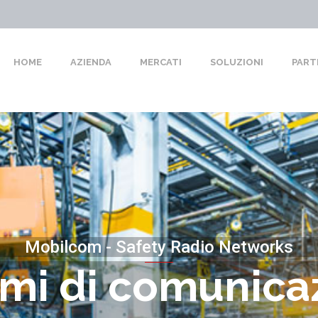
HOME
AZIENDA
MERCATI
SOLUZIONI
PART
Mobilcom - Safety Radio Networks
emi di comunica