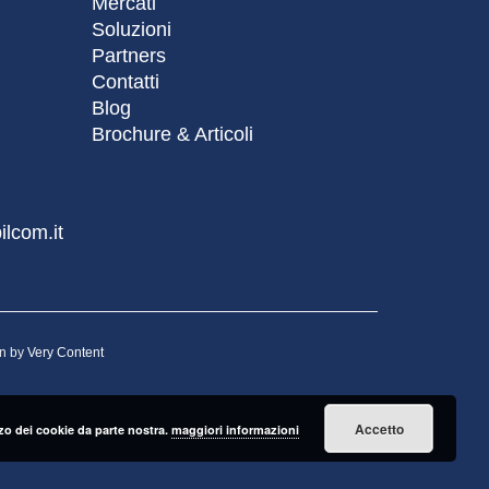
Mercati
Soluzioni
Partners
Contatti
Blog
Brochure & Articoli
lcom.it
gn by
Very Content
Accetto
lizzo dei cookie da parte nostra.
maggiori informazioni