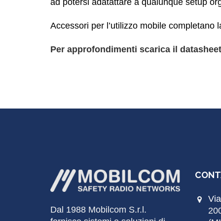
ad potersi adatattare a qualunque setup org
Accessori per l’utilizzo mobile completano 
Per approfondimenti scarica il datashee
CONT
Via
Dal 1988
Mobilcom
S.r.l.
20